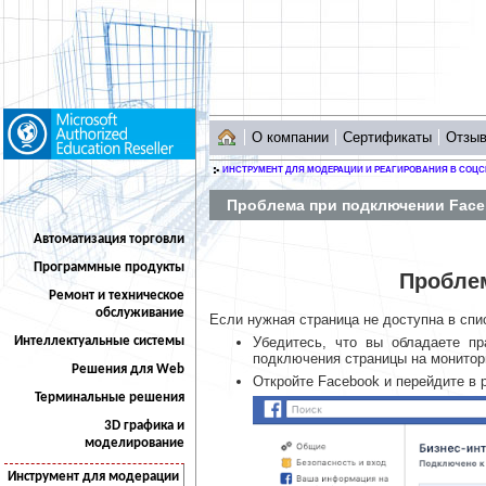
О компании
Сертификаты
Отзы
ИНСТРУМЕНТ ДЛЯ МОДЕРАЦИИ И РЕАГИРОВАНИЯ В СОЦС
Проблема при подключении Fac
Автоматизация торговли
Программные продукты
Пробле
Ремонт и техническое
обслуживание
Если нужная страница не доступна в сп
Интеллектуальные системы
Убедитесь, что вы обладаете пр
подключения страницы на монитори
Решения для Web
Откройте Facebook и перейдите в
Терминальные решения
3D графика и
моделирование
Инструмент для модерации