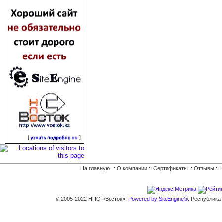
На главную
::
О компании
::
Сертификаты
::
Отзывы
::
© 2005-2022 НПО «Восток».
Powered by SiteEngine®.
Республика К