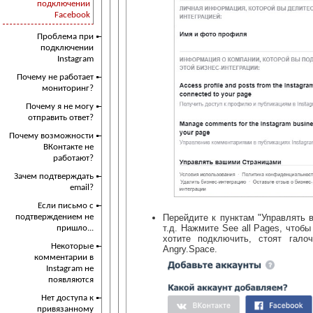
подключении
Facebook
Проблема при
подключении
Instagram
Почему не работает
мониторинг?
Почему я не могу
отправить ответ?
Почему возможности
ВКонтакте не
работают?
Зачем подтверждать
email?
Если письмо с
Перейдите к пунктам "Управлять 
подтверждением не
т.д. Нажмите See all Pages, чтобы
пришло...
хотите подключить, стоят гало
Некоторые
Angry.Space.
комментарии в
Instagram не
появляются
Нет доступа к
привязанному