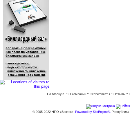
На главную
::
О компании
::
Сертификаты
::
Отзывы
::
© 2005-2022 НПО «Восток».
Powered by SiteEngine®.
Республика К