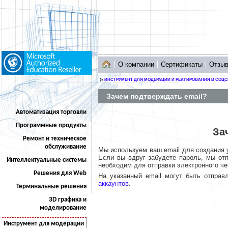
О компании
Сертификаты
Отзы
ИНСТРУМЕНТ ДЛЯ МОДЕРАЦИИ И РЕАГИРОВАНИЯ В СОЦС
Зачем подтверждать email?
Автоматизация торговли
Программные продукты
За
Ремонт и техническое
обслуживание
Мы используем ваш email для создания у
Если вы вдруг забудете пароль, мы отп
Интеллектуальные системы
необходим для отправки электронного че
Решения для Web
На указанный email могут быть отпра
аккаунтов
.
Терминальные решения
3D графика и
моделирование
Инструмент для модерации