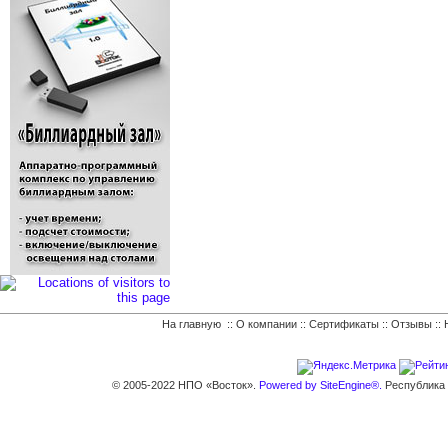
На главную
::
О компании
::
Сертификаты
::
Отзывы
::
© 2005-2022 НПО «Восток».
Powered by SiteEngine®.
Республика К