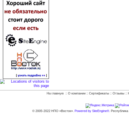
На главную
::
О компании
::
Сертификаты
::
Отзывы
::
© 2005-2022 НПО «Восток».
Powered by SiteEngine®.
Республика К