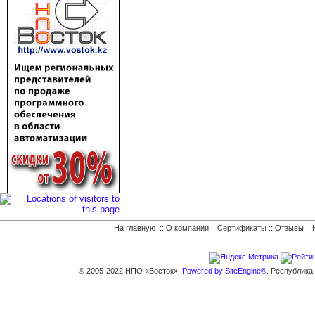
На главную
::
О компании
::
Сертификаты
::
Отзывы
::
© 2005-2022 НПО «Восток».
Powered by SiteEngine®.
Республика К