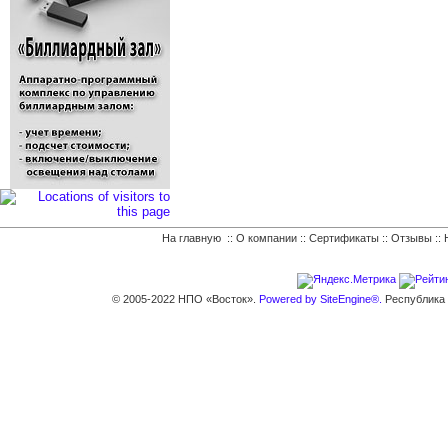
На главную
::
О компании
::
Сертификаты
::
Отзывы
::
© 2005-2022 НПО «Восток».
Powered by SiteEngine®.
Республика К