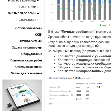
РАБОТА В КОМАНДЕ
НАСТРОЙКИ
ЧАСТЫЕ ПРОБЛЕМЫ
СТОИМОСТЬ
Оптический кабель
В блоке
"Личные сообщения"
можно уви
СКЗИ
Сравнивайте количество входящих сообщ
DWDM системы
Отдельно выделено количество сообщен
количества входящих сообщений.
Охрана и мониторинг
За выбранный период (по умолчанию 30 д
Оборудование
Количество
диалогов с уникаль
Количество
входящих
сообщений (
Примеры наших работ
Количество
исходящих сообщен
Ответы на вопросы
Общее количество личных сообще
Количество
необработанных
диал
Файлы для скачивания