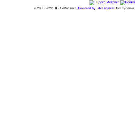
© 2005-2022 НПО «Восток».
Powered by SiteEngine®.
Республика К