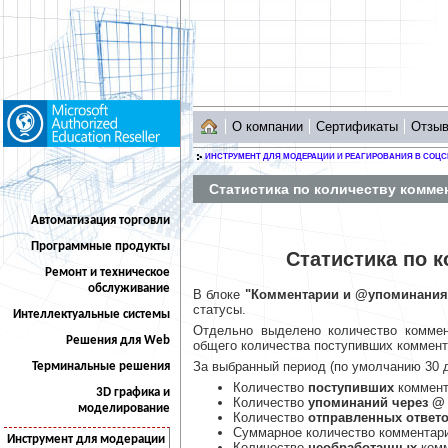
О компании
Сертификаты
Отзы
ИНСТРУМЕНТ ДЛЯ МОДЕРАЦИИ И РЕАГИРОВАНИЯ В СОЦС
Статистика по количеству комм
Автоматизация торговли
Программные продукты
Статистика по 
Ремонт и техническое
обслуживание
В блоке
"Комментарии и @упоминания
статусы.
Интеллектуальные системы
Отдельно выделено количество коммен
Решения для Web
общего количества поступивших коммент
За выбранный период (по умолчанию 30 д
Терминальные решения
Количество
поступивших
коммент
3D графика и
Количество
упоминаний через @
моделирование
Количество
отправленных ответ
Суммарное количество комментари
Инструмент для модерации
Количество
необработанных
комм