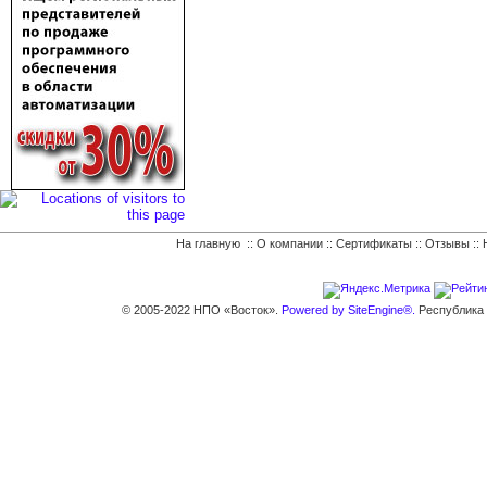
На главную
::
О компании
::
Сертификаты
::
Отзывы
::
© 2005-2022 НПО «Восток».
Powered by SiteEngine®.
Республика К