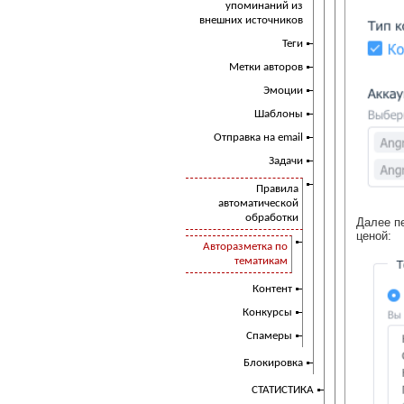
упоминаний из
внешних источников
Теги
Метки авторов
Эмоции
Шаблоны
Отправка на email
Задачи
Правила
автоматической
обработки
Далее пе
ценой:
Авторазметка по
тематикам
Контент
Конкурсы
Спамеры
Блокировка
СТАТИСТИКА