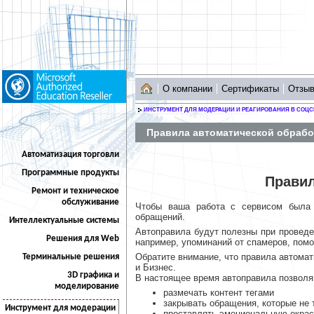
О компании
Сертификаты
Отзы
ИНСТРУМЕНТ ДЛЯ МОДЕРАЦИИ И РЕАГИРОВАНИЯ В СОЦС
Правила автоматической обрабо
Автоматизация торговли
Программные продукты
Правил
Ремонт и техническое
обслуживание
Чтобы ваша работа с сервисом была 
обращений.
Интеллектуальные системы
Автоправила будут полезны при проведен
Решения для Web
например, упоминаний от спамеров, помог
Обратите внимание, что правила автома
Терминальные решения
и Бизнес.
3D графика и
В настоящее время автоправила позвол
моделирование
размечать контент тегами
закрывать обращения, которые не 
Инструмент для модерации
проставлять эмоциональную окра