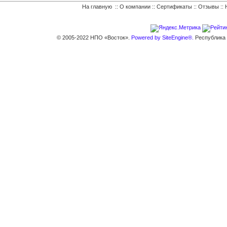
На главную
::
О компании
::
Сертификаты
::
Отзывы
::
© 2005-2022 НПО «Восток».
Powered by SiteEngine®.
Республика К