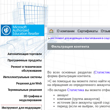
О компании
Сертификаты
Отзы
ИНСТРУМЕНТ ДЛЯ МОДЕРАЦИИ И РЕАГИРОВАНИЯ В СОЦС
Фильтрация контента
Автоматизация торговли
Программные продукты
Ремонт и техническое
обслуживание
Во всех основных разделах (
Статистик
форма фильтрации контента.
Интеллектуальные системы
>С ее помощью вы можете легко найти н
Решения для Web
на обращения из определенного аккаунта
>Во вкладке
Статистика
вы можете отфи
Терминальные решения
аккаунт
3D графика и
компания (группа аккаунтов)
моделирование
источник (все аккаунты одной соцс
период (если не выбран, по умолч
Инструмент для модерации