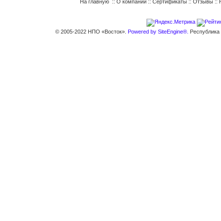
На главную
::
О компании
::
Сертификаты
::
Отзывы
::
© 2005-2022 НПО «Восток».
Powered by SiteEngine®.
Республика К