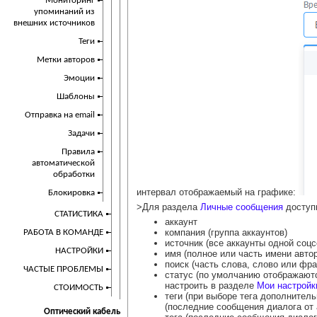
Мониторинг
упоминаний из
внешних источников
Теги
Метки авторов
Эмоции
Шаблоны
Отправка на email
Задачи
Правила
автоматической
обработки
интервал отображаемый на графике:
Блокировка
>Для раздела
Личные сообщения
доступ
СТАТИСТИКА
аккаунт
компания (группа аккаунтов)
РАБОТА В КОМАНДЕ
источник (все аккаунты одной соцс
НАСТРОЙКИ
имя (полное или часть имени авто
поиск (часть слова, слово или фр
ЧАСТЫЕ ПРОБЛЕМЫ
статус (по умолчанию отображают
настроить в разделе
Мои настройк
СТОИМОСТЬ
теги (при выборе тега дополнител
(последние сообщения диалога от 
Оптический кабель