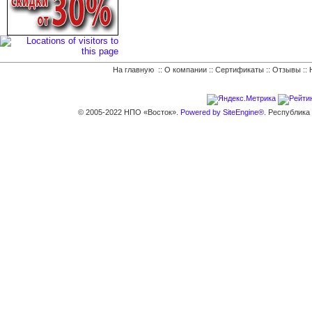
На главную
::
О компании
::
Сертификаты
::
Отзывы
::
© 2005-2022 НПО «Восток».
Powered by SiteEngine®.
Республика К