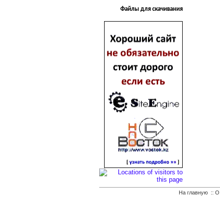
Файлы для скачивания
На главную
::
О