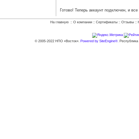
Готово! Теперь аккаунт подключен, и вс
На главную
::
О компании
::
Сертификаты
::
Отзывы
::
© 2005-2022 НПО «Восток».
Powered by SiteEngine®.
Республика К