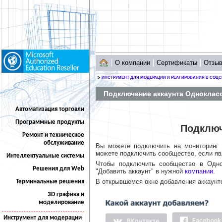
О компании
Сертификаты
Отзы
ИНСТРУМЕНТ ДЛЯ МОДЕРАЦИИ И РЕАГИРОВАНИЯ В СОЦС
Подключение аккаунта Одноклас
Автоматизация торговли
Программные продукты
Подключ
Ремонт и техническое
обслуживание
Вы можете подключить на мониторинг 
можете подключить сообщество, если яв
Интеллектуальные системы
Чтобы подключить сообщество в Одно
Решения для Web
"Добавить аккаунт" в нужной
компании
.
В открывшемся окне добавления аккаунто
Терминальные решения
3D графика и
моделирование
Инструмент для модерации