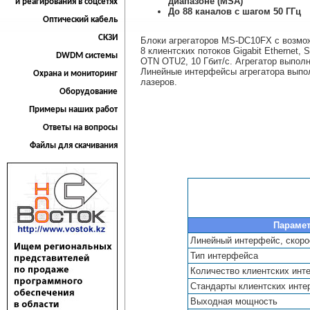
диапазоне (MSA)
и реагирования в соцсетях
До 88 каналов с шагом 50 ГГц
Оптический кабель
СКЗИ
Блоки агрегаторов MS-DC10FX c возмо
8 клиентских потоков Gigabit Ethernet
DWDM системы
OTN OTU2, 10 Гбит/с. Агрегатор выпол
Линейные интерфейсы агрегатора выпо
Охрана и мониторинг
лазеров.
Оборудование
Примеры наших работ
Ответы на вопросы
Файлы для скачивания
Параме
Линейный интерфейс, скоро
Тип интерфейса
Количество клиентских инт
Стандарты клиентских инт
Выходная мощность