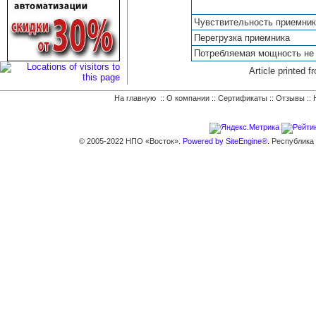
Чувствительность приемник
Перегрузка приемника
Потребляемая мощность не
Article printe
На главную
::
О компании
::
Сертификаты
::
Отзывы
::
© 2005-2022 НПО «Восток».
Powered by SiteEngine®.
Республика К