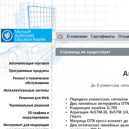
О компании
Сертификаты
Отзы
Страница не существует
Автоматизация торговли
Программные продукты
А
Ремонт и техническое
обслуживание
До 8 клиентских сиг
Интеллектуальные системы
Решения для Web
Передача клиентских сигналов 
Два линейных интерфейса OTN
Терминальные решения
Коррекция ошибок G.709
Агрегация 4хSTM-16, 8хSTM 1/4
3D графика и
Гбит/с
моделирование
Матрица OTN кросс-коннект до 
Два оптических линейных вых
Инструмент для модерации