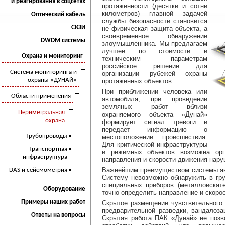
и реагирования в соцсетях
протяженности (десятки и сотни
километров) главной задачей
Оптический кабель
службы безопасности становится
СКЗИ
не физическая защита объекта, а
своевременное обнаружение
DWDM системы
злоумышленника. Мы предлагаем
лучшее по стоимости и
Охрана и мониторинг
техническим параметрам
российское решение для
Система мониторинга и
организации рубежей охраны
охраны «ДУНАЙ»
протяженных объектов.
При приближении человека или
Области применения
автомобиля, при проведении
земляных работ вблизи
Периметральная
охраняемого объекта «Дунай»
охрана
формирует сигнал тревоги и
передает информацию о
Трубопроводы
местоположении происшествия.
Для критической инфраструктуры
Транспортная
и режимных объектов возможна орг
инфраструктура
направления и скорости движения нару
Важнейшим преимуществом системы явл
DAS и сейсмометрия
Систему невозможно обнаружить в гру
специальных приборов (металлоискат
Оборудование
точно определить направление и скоро
Примеры наших работ
Скрытое размещение чувствительного 
предварительной разведки, вандалоз
Ответы на вопросы
Скрытая работа ПАК «Дунай» не позв