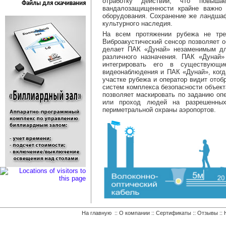
отработку действий, что повыша
Файлы для скачивания
вандалозащищенности крайне важно 
оборудования. Сохранение же ландшаф
культурного наследия.
На всем протяжении рубежа не тре
Виброакустический сенсор позволяет 
делает ПАК «Дунай» незаменимым дл
различного назначения. ПАК «Дунай» 
интегрировать его в существующи
видеонаблюдения и ПАК «Дунай», когд
участке рубежа и оператор видит отоб
систем комплекса безопасности объек
позволяет маскировать по заданию опе
или проход людей на разрешенных 
периметральной охраны аэропортов.
На главную
::
О компании
::
Сертификаты
::
Отзывы
::