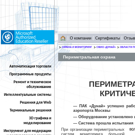
О компании
Сертификаты
Отзы
ОХРАНА И МОНИТОРИНГ
СМИО «ДУНАЙ»
ОБЛАСТИ 
Периметральная охрана
Автоматизация торговли
Программные продукты
ПЕРИМЕТР
Ремонт и техническое
обслуживание
КРИТИЧ
Интеллектуальные системы
Решения для Web
— ПАК «Дунай» успешно рабо
аэропорта Москвы
Терминальные решения
— Оборудование установлено 
3D графика и
— Система прошла испытания 
моделирование
При организации периметральных
Инструмент для модерации
систем мониторинга большой