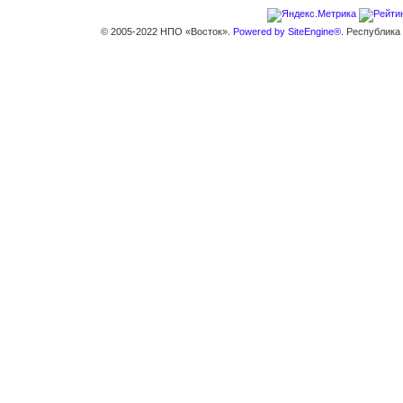
© 2005-2022 НПО «Восток».
Powered by SiteEngine®.
Республика К