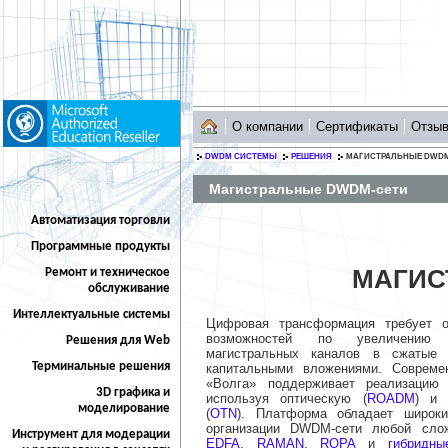
О компании
Сертификаты
Отзы
DWDM СИСТЕМЫ
РЕШЕНИЯ
МАГИСТРАЛЬНЫЕ DWDM
Магистральные DWDM-сети
Автоматизация торговли
Программные продукты
МАГИС
Ремонт и техническое
обслуживание
Интеллектуальные системы
Цифровая трансформация требует о
возможностей по увеличению п
Решения для Web
магистральных каналов в сжатые
Терминальные решения
капитальными вложениями. Совреме
«Волга» поддерживает реализацию 
3D графика и
используя оптическую (
ROADM
) и 
моделирование
(
OTN
). Платформа обладает широк
организации DWDM-сети любой слож
Инструмент для модерации
EDFA
,
RAMAN
,
ROPA
и
гибридны