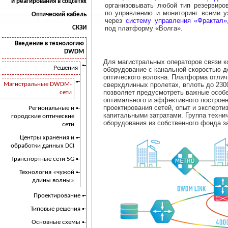
и реагирования в соцсетях
организовывать любой тип резервиро
по управлению и мониторинг всеми 
Оптический кабель
через
систему управления «Фрактал»
под платформу «Волга».
СКЗИ
Введение в технологию
DWDM
Для магистральных операторов связи к
Решения
оборудование с канальной скоростью до
оптического волокна. Платформа отлич
сверхдлинных пролетах, вплоть до 230
Магистральные DWDM-
позволяет предусмотреть важные особе
сети
оптимального и эффективного построен
проектирования сетей, опыт и эксперт
Региональные и
капитальными затратами. Группа техни
городские оптические
оборудования из собственного фонда за
сети
Центры хранения и
обработки данных DCI
Транспортные сети 5G
Технология «чужой
длины волны»
Проектирование
Типовые решения
Основные схемы