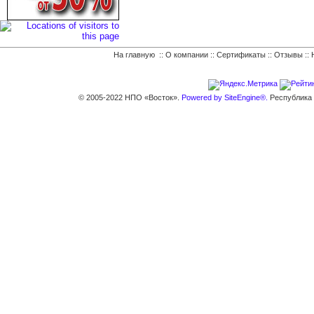
На главную
::
О компании
::
Сертификаты
::
Отзывы
::
© 2005-2022 НПО «Восток».
Powered by SiteEngine®.
Республика К