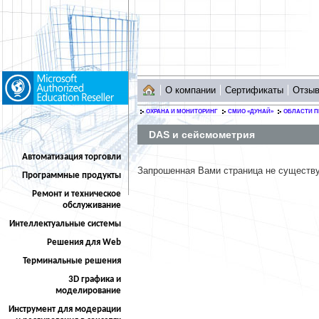
О компании
Сертификаты
Отзы
ОХРАНА И МОНИТОРИНГ
СМИО «ДУНАЙ»
ОБЛАСТИ 
DAS и сейсмометрия
Автоматизация торговли
Запрошенная Вами страница не существ
Программные продукты
Ремонт и техническое
обслуживание
Интеллектуальные системы
Решения для Web
Терминальные решения
3D графика и
моделирование
Инструмент для модерации