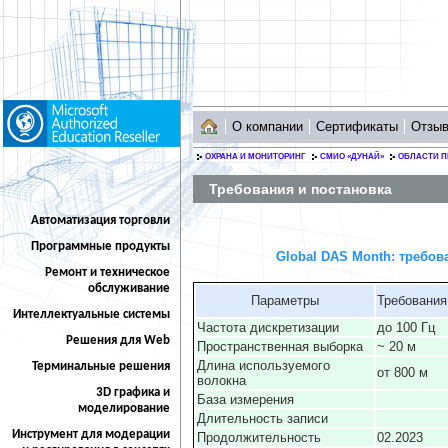
О компании
Сертификаты
Отзы
ОХРАНА И МОНИТОРИНГ
СМИО «ДУНАЙ»
ОБЛАСТИ 
Требования и постановка
Автоматизация торговли
Программные продукты
Global DAS Month: требов
Ремонт и техническое
обслуживание
Параметры
Требования
Интеллектуальные системы
Частота дискретизации
до 100 Гц
Решения для Web
Пространственная выборка
~ 20 м
Длина используемого
Терминальные решения
от 800 м
волокна
3D графика и
База измерения
моделирование
Длительность записи
Инструмент для модерации
Продолжительность
02.2023