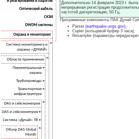
и реагирования в соцсетях
Дополнительно 14 февраля 2023 г. была
непрерывная регистрация продолжитель
Оптический кабель
частотой дискретизации, 50 Гц.
СКЗИ
Программные компоненты ПАК Дунай Сей
DWDM системы
Parser
(earthquake.usgs.gov);
Copier (кольцевой буфер 3 часа);
Охрана и мониторинг
Resampler (параметры передискрет
Система мониторинга и
охраны «ДУНАЙ»
Области применения
Периметральная
охрана
Трубопроводы
Транспортная
инфраструктура
DAS и сейсмометрия
DAS и сейсмометрия
Система «Дунай» Т8
Обзор DAS Global
Month