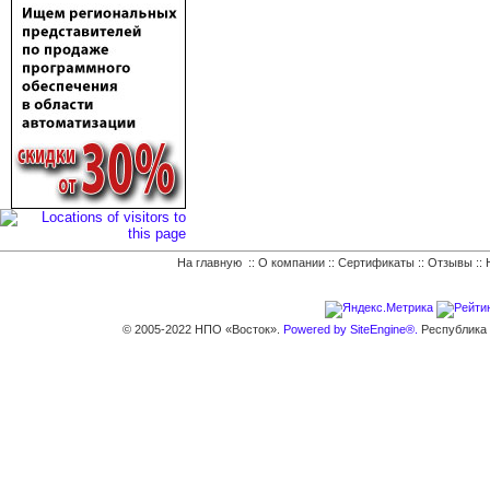
На главную
::
О компании
::
Сертификаты
::
Отзывы
::
© 2005-2022 НПО «Восток».
Powered by SiteEngine®.
Республика К