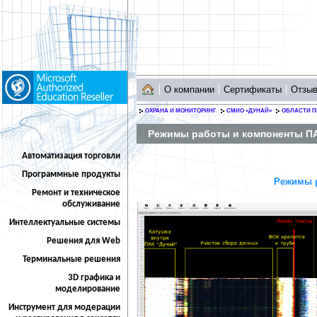
О компании
Сертификаты
Отзы
ОХРАНА И МОНИТОРИНГ
СМИО «ДУНАЙ»
ОБЛАСТИ 
Режимы работы и компоненты П
Автоматизация торговли
Программные продукты
Режимы р
Ремонт и техническое
обслуживание
Интеллектуальные системы
Решения для Web
Терминальные решения
3D графика и
моделирование
Инструмент для модерации