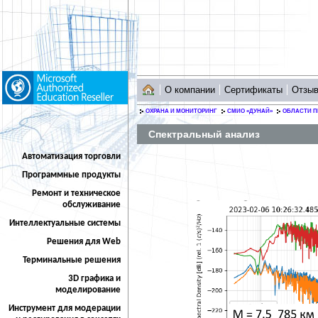
О компании
Сертификаты
Отзы
ОХРАНА И МОНИТОРИНГ
СМИО «ДУНАЙ»
ОБЛАСТИ 
Спектральный анализ
Автоматизация торговли
Программные продукты
Ремонт и техническое
обслуживание
Интеллектуальные системы
Решения для Web
Терминальные решения
3D графика и
моделирование
Инструмент для модерации