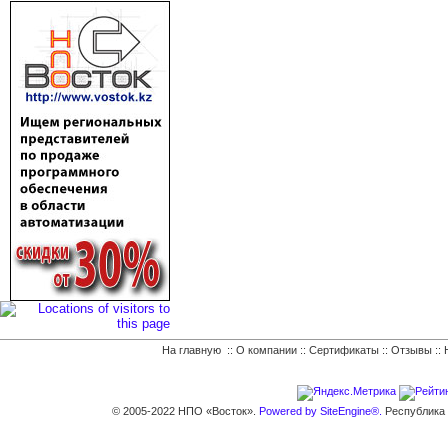
На главную
::
О компании
::
Сертификаты
::
Отзывы
::
© 2005-2022 НПО «Восток».
Powered by SiteEngine®.
Республика К