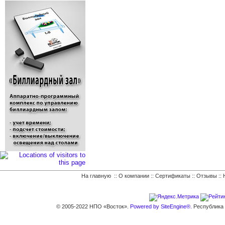
На главную
::
О компании
::
Сертификаты
::
Отзывы
::
© 2005-2022 НПО «Восток».
Powered by SiteEngine®.
Республика К