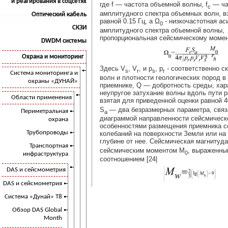
и реагирования в соцсетях
где f — частота объемной волны, f
— ча
c
амплитудного спектра объемных волн, в
Оптический кабель
равной 0.15 Гц, a Ω
- низкочастотная ас
0
СКЗИ
амплитудного спектра объемной волны,
пропорциональная сейсмическому момен
DWDM системы
Охрана и мониторинг
Здесь V
, V
, и p
, р
- соответственно с
s
r
s
r
Система мониторинга и
волн и плотности геологических пород в
охраны «ДУНАЙ»
приемнике, Q — добротность среды, ха
неупругое затухание волны вдоль пути 
Области применения
взятая для приведенной оценки равной 4
S
— два безразмерных параметра, связ
Периметральная
a
диаграммой направленности сейсмическо
охрана
особенностями размещения приемника с
Трубопроводы
колебаний на поверхности Земли или на
глубине от нее. Сейсмическая магнитуд
Транспортная
сейсмическим моментом M
, выраженны
0
инфраструктура
соотношением [24|
DAS и сейсмометрия
DAS и сейсмометрия
Система «Дунай» Т8
Обзор DAS Global
Month