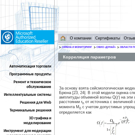
О компании
Сертификаты
Отзы
ОХРАНА И МОНИТОРИНГ
СМИО «ДУНАЙ»
ОБЛАСТИ 
Корреляция параметров
Автоматизация торговли
Программные продукты
Ремонт и техническое
обслуживание
За основу взята сейсмологическая моде
Брюна [23, 24|. В этой модели оценка с
Интеллектуальные системы
амплитуды объемной волны Q(ƒ) на эпи
расстоянии r
от источника с величиной 
Решения для Web
h
момента M
с учетом допустимых упрощ
0
Терминальные решения
определяется как
3D графика и
моделирование
Инструмент для модерации