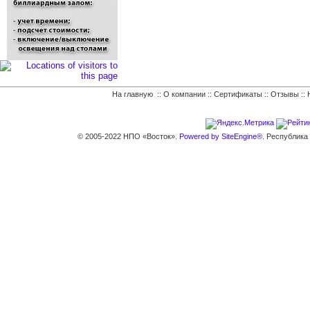
На главную
::
О компании
::
Сертификаты
::
Отзывы
::
© 2005-2022 НПО «Восток».
Powered by SiteEngine®.
Республика К