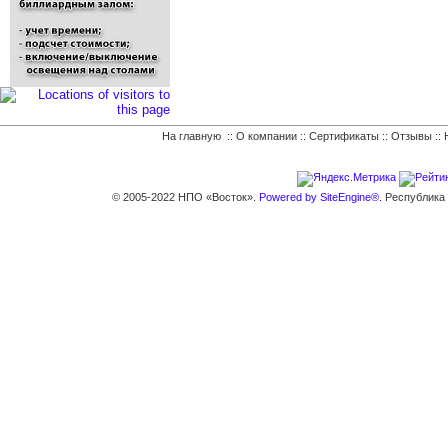
На главную
::
О компании
::
Сертификаты
::
Отзывы
::
© 2005-2022 НПО «Восток».
Powered by SiteEngine®.
Республика К