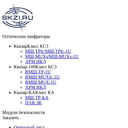
Оптические шифраторы
Квазар
Класс КС3
МШ-ТРfc/МШ-ТРfc-1U
МШ-MUXs/МШ-MUXs-1U
АРМ ИКД
Квазар-100
Класс КС3
ВМШ-ТР-1U
ВМШ-MUXfc-1U
ВМШ-MUX-1U
АРМ ИКД
Квазар-КА
Класс КА
МШ-ТР-КА
ПАК ЗК
Модули безопасности
Заказать
Опросный лист