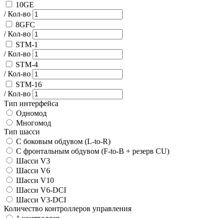
10GE
/ Кол-во
8GFC
/ Кол-во
STM-1
/ Кол-во
STM-4
/ Кол-во
STM-16
/ Кол-во
Тип интерфейса
Одномод
Многомод
Тип шасси
С боковым обдувом (L-to-R)
С фронтальным обдувом (F-to-B + резерв CU)
Шасси V3
Шасси V6
Шасси V10
Шасси V6-DCI
Шасси V3-DCI
Количество контроллеров управления