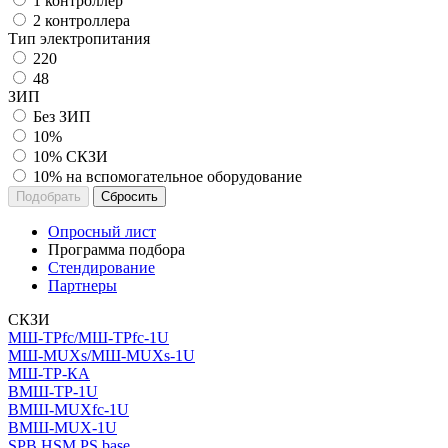
1 контроллер
2 контроллера
Тип электропитания
220
48
ЗИП
Без ЗИП
10%
10% СКЗИ
10% на вспомогательное оборудование
Сбросить
Опросный лист
Программа подбора
Стендирование
Партнеры
СКЗИ
МШ-ТРfc/МШ-ТРfc-1U
МШ-MUXs/МШ-MUXs-1U
МШ-ТР-КА
ВМШ-ТР-1U
ВМШ-MUXfc-1U
ВМШ-MUX-1U
SPB HSM PS base