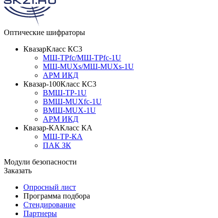
Оптические шифраторы
Квазар
Класс КС3
МШ-ТРfc/МШ-ТРfc-1U
МШ-MUXs/МШ-MUXs-1U
АРМ ИКД
Квазар-100
Класс КС3
ВМШ-ТР-1U
ВМШ-MUXfc-1U
ВМШ-MUX-1U
АРМ ИКД
Квазар-КА
Класс КА
МШ-ТР-КА
ПАК ЗК
Модули безопасности
Заказать
Опросный лист
Программа подбора
Стендирование
Партнеры