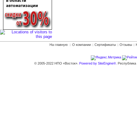
На главную
::
О компании
::
Сертификаты
::
Отзывы
::
© 2005-2022 НПО «Восток».
Powered by SiteEngine®.
Республика К