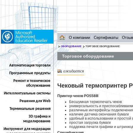
О компании
Сертификаты
Отзы
ОБОРУДОВАНИЕ
ТОРГОВОЕ ОБОРУДОВАНИЕ
Торговое оборудование
Автоматизация торговли
ожидается
Программные продукты
Ремонт и техническое
Чековый термопринтер P
обслуживание
Интеллектуальные системы
Принтер чеков POS58III
Решения для Web
Бесшумная термопечать чеков
универсальность и приспосабливаем
Терминальные решения
различные интерфейсы подключени
наличие датчика окончания бумаги
3D графика и
удобный в использовании и простой
моделирование
простая загрузка бумаги
поддежка печати графики и штрихко
Инструмент для модерации
Спецификация