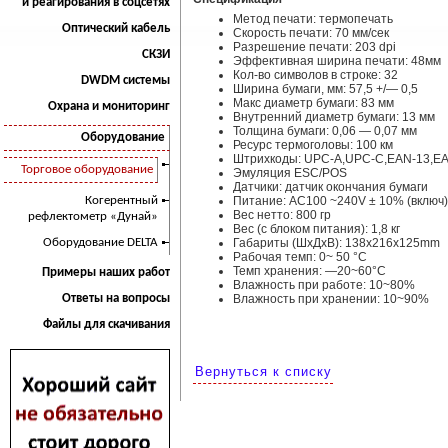
и реагирования в соцсетях
Метод печати: термопечать
Оптический кабель
Скорость печати: 70 мм/сек
Разрешение печати: 203 dpi
СКЗИ
Эффективная ширина печати: 48мм
Кол-во символов в строке: 32
DWDM системы
Ширина бумаги, мм: 57,5 +/— 0,5
Макс диаметр бумаги: 83 мм
Охрана и мониторинг
Внутренний диаметр бумаги: 13 мм
Толщина бумаги: 0,06 — 0,07 мм
Оборудование
Ресурс термоголовы: 100 км
Штрихкоды: UPC-A,UPC-C,EAN-13,E
Торговое оборудование
Эмуляция ESC/POS
Датчики: датчик окончания бумаги
Когерентный
Питание: AC100 ~240V ± 10% (включ)
Вес нетто: 800 гр
рефлектометр «Дунай»
Вес (с блоком питания): 1,8 кг
Оборудование DELTA
Габариты (ШхДхВ): 138x216x125mm
Рабочая темп: 0~ 50 °C
Темп хранения: —20~60°C
Примеры наших работ
Влажность при работе: 10~80%
Ответы на вопросы
Влажность при хранении: 10~90%
Файлы для скачивания
Вернуться к списку