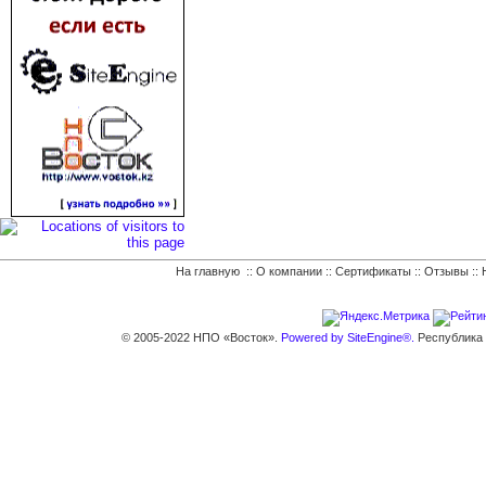
На главную
::
О компании
::
Сертификаты
::
Отзывы
::
© 2005-2022 НПО «Восток».
Powered by SiteEngine®.
Республика К