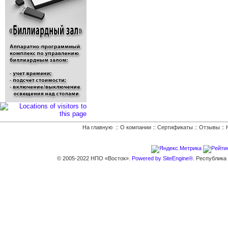
На главную
::
О компании
::
Сертификаты
::
Отзывы
::
© 2005-2022 НПО «Восток».
Powered by SiteEngine®.
Республика К