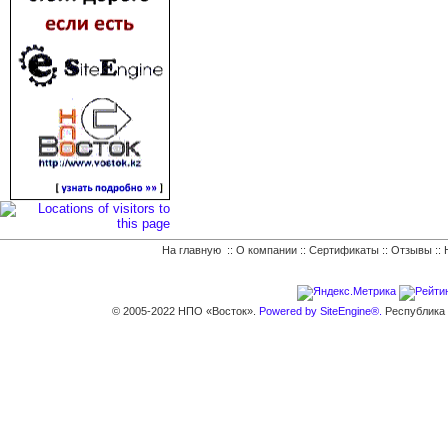
На главную
::
О компании
::
Сертификаты
::
Отзывы
::
© 2005-2022 НПО «Восток».
Powered by SiteEngine®.
Республика К