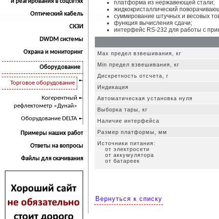
и реагирования в соцсетях
платформа из нержавеющей стали;
жидкокристаллический поворачивающ
Оптический кабель
суммирование штучных и весовых то
функция вычисления сдачи;
СКЗИ
интерфейс RS-232 для работы с прин
DWDM системы
Охрана и мониторинг
Max предел взвешивания, кг
Min предел взвешивания, кг
Оборудование
Дискретность отcчета, г
Торговое оборудование
Индикация
Когерентный
Автоматическая установка нуля
рефлектометр «Дунай»
Выборка тары, кг
Оборудование DELTA
Наличие интерфейса
Размер платформы, мм
Примеры наших работ
Источники питания:
Ответы на вопросы
от электросети
от аккумулятора
Файлы для скачивания
от батареек
Вернуться к списку