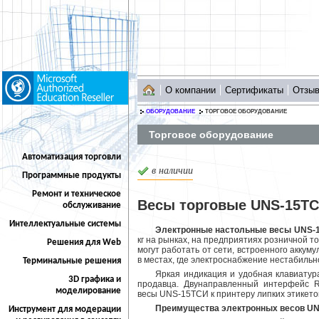
О компании
Сертификаты
Отзы
ОБОРУДОВАНИЕ
ТОРГОВОЕ ОБОРУДОВАНИЕ
Торговое оборудование
Автоматизация торговли
в наличии
Программные продукты
Ремонт и техническое
Весы торговые UNS-15Т
обслуживание
Интеллектуальные системы
Электронные настольные весы UNS
кг на рынках, на предприятиях розничной 
Решения для Web
могут работать от сети, встроенного аккум
в местах, где электроснабжение нестабильн
Терминальные решения
Яркая индикация и удобная клавиатур
3D графика и
продавца. Двунаправленный интерфейс R
моделирование
весы UNS-15ТСИ к принтеру липких этикето
Преимущества электронных весов U
Инструмент для модерации