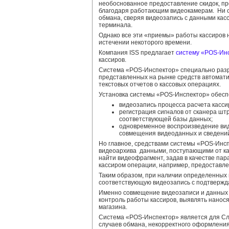
необоснованное предоставление скидок, пр
благодаря работающим видеокамерам. Ни од
обмана, сверяя видеозапись с данными кас
терминала.
Однако все эти «приемы» работы кассиров 
истечении некоторого времени.
Компания ISS предлагает
систему «POS-Ин
кассиров.
Система «POS-Инспектор» специально разра
представленных на рынке средств автомат
текстовых отчетов о кассовых операциях.
Установка системы «POS-Инспектор» обесп
видеозапись процесса расчета касси
регистрация сигналов от сканера шт
соответствующей базы данных;
одновременное воспроизведение вид
совмещения видеоданных и сведений 
Но главное, средствами системы «POS-Инсп
видеоархива данными, поступающими от ка
найти видеофрагмент, задав в качестве пар
кассиром операции, например, предоставлен
Таким образом, при наличии определенных
соответствующую видеозапись с подтверж
Именно совмещение видеозаписи и данных 
контроль работы кассиров, выявлять нанос
магазина.
Система «POS-Инспектор» является для Сл
случаев обмана, некорректного оформления