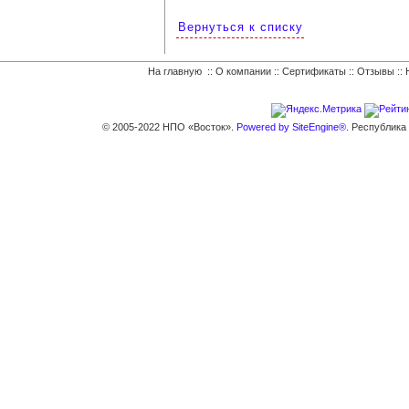
Вернуться к списку
На главную
::
О компании
::
Сертификаты
::
Отзывы
::
© 2005-2022 НПО «Восток».
Powered by SiteEngine®.
Республика К