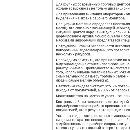
Для крупных современных торговых центро
охране возможность не только дистанционн
Для привлечения внимания операторов к о
выделения на экране рабочего монитора.
Специфика магазина определяет необходим
месяц), что связано с возникающей необхо
ситуаций, фактов нарушения дисциплины. 
формирование архива любого объема с сох
массивами информации предлагается специ
Сотрудники Службы безопасности несомнен
поворотными видеокамерами, что позволит
нескольких ракурсов.
Необходимо заметить, что при наличии на о
видеонаблюдения станет использование IP
работу IP-камер. Преимущество IP- систем 
того, использование мегапиксельных IP-ка
значительных по размеру торговых залов и
людей, самые мелкие объекты).
Статистика свидетельствует, что 5% потер
исходит от покупателей, а 70% - от персона
Мошенничество на кассовых узлах – основно
Контроль работы кассиров является одной 
«недобросовестная» работа приводит к се
покупателей, что в результате приводит к 
Установка видеокамер не станет в данном
хищения товара, его несанкционированной
задействованы при разборе спорных ситуа
кассовых узлах как ложный возврат товара,