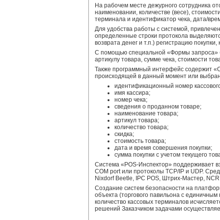
На рабочем месте дежурного сотрудника ото
наименовании, количестве (весе), стоимост
терминала и идентификатор чека, дата/врем
Для удобства работы с системой, привлече
определенные строки протокола выделяютс
возврата денег и т.п.) регистрацию покупки,
С помощью специальной «Формы запроса» бы
артикулу товара, сумме чека, стоимости това
Также программный интерфейс содержит «О
происходящей в данный момент или выбранн
идентификационный номер кассовог
имя кассира;
номер чека;
сведения о проданном товаре;
наименование товара;
артикул товара;
количество товара;
скидка;
стоимость товара;
дата и время совершения покупки;
сумма покупки с учетом текущего тов
Система «POS-Инспектор» поддерживает в
COM port или протоколы TCP/IP и UDP. Сред
Nixdorf Beetle, IPC POS, Штрих-Мастер, NCR
Создание систем безопасности на платформ
объекта (торгового павильона с единичным 
количество кассовых терминалов исчисляет
решений Заказчиком задачами осуществляе