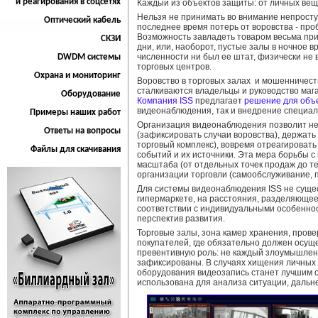
и реагирования в соцсетях
Каждый из объектов защиты: от личных вещ
Нельзя не принимать во внимание непрост
Оптический кабель
последнее время потерь от воровства - про
Возможность завладеть товаром весьма пр
СКЗИ
дни, или, наоборот, пустые залы в ночное 
численности ни был ее штат, физически не
DWDM системы
торговых центров.
Охрана и мониторинг
Воровство в торговых залах и мошенничест
сталкиваются владельцы и руководство маг
Оборудование
Компания ISS
предлагает
решение для объ
видеонаблюдения, так и внедрение специал
Примеры наших работ
Организация видеонаблюдения позволит не 
Ответы на вопросы
(зафиксировать случаи воровства), держать
торговый комплекс), вовремя отреагироват
Файлы для скачивания
событий и их источники. Эта мера борьбы 
масштаба (от отдельных точек продаж до 
организации торговли (самообслуживание, п
Для системы видеонаблюдения ISS не сущес
гипермаркете, на расстояния, разделяющее 
соответствии с индивидуальными особеннос
перспектив развития.
Торговые залы, зона камер хранения, прове
покупателей, где обязательно должен осущ
превентивную роль: не каждый злоумышленн
зафиксированы. В случаях хищения личных в
оборудования видеозапись станет лучшим о
использована для анализа ситуации, дальн