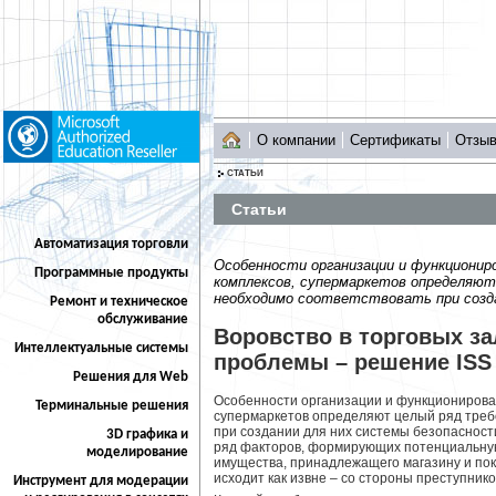
О компании
Сертификаты
Отзы
СТАТЬИ
Статьи
Автоматизация торговли
Особенности организации и функциониро
Программные продукты
комплексов, супермаркетов определяют
необходимо соответствовать при созда
Ремонт и техническое
обслуживание
Воровство в торговых з
Интеллектуальные системы
проблемы – решение ISS
Решения для Web
Особенности организации и функционирован
Терминальные решения
супермаркетов определяют целый ряд треб
при создании для них системы безопасности
3D графика и
ряд факторов, формирующих потенциальную 
моделирование
имущества, принадлежащего магазину и пок
исходит как извне – со стороны преступнико
Инструмент для модерации