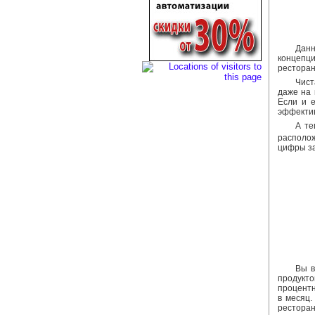
Данн
концепци
ресторан
Чист
даже на 
Если и е
эффектив
А те
располож
цифры за
Вы в
продукт
процентн
в месяц.
ресторан