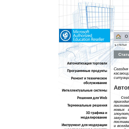
О
СТАТЬИ
Стат
Автоматизация торговли
Сегодня
Программные продукты
касающи
ситуаци
Ремонт и техническое
обслуживание
Авто
Интеллектуальные системы
Соз
Решения для Web
приходи
Терминальные решения
постоян
новых 
3D графика и
злоупот
моделирование
закупк
поставщ
Инструмент для модерации
и всегд