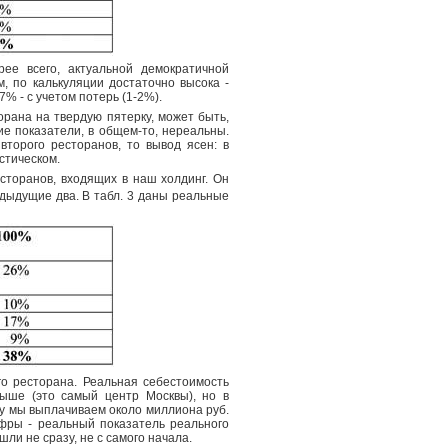
ее всего, актуальной демократичной
м, по калькуляции достаточно высока -
% - с учетом потерь (1-2%).
орана на твердую пятерку, может быть,
ие показатели, в общем-то, нереальны.
второго ресторанов, то вывод ясен: в
стическом.
сторанов, входящих в наш холдинг. Он
редыдущие два. В табл. 3 даны реальные
го ресторана. Реальная себестоимость
выше (это самый центр Москвы), но в
у мы выплачиваем около миллиона руб.
фры - реальный показатель реального
шли не сразу, не с самого начала.