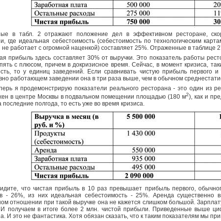
ые в табл. 2 отражают положение дел в эффективном ресторане, скор
и, где идеальная себестоимость (себестоимость по технологическим карта
 не работает с огромной наценкой) составляет 25%. Отраженные в таблице 27
ая прибыль здесь составляет 30% от выручки. Это показатель работы рест
пять с плюсом, причем в докризисное время. Сейчас, в момент кризиса, так
сть, то у единиц заведений. Если сравнивать чистую прибыль первого и 
но работающем заведении она в три раза выше, чем в обычном среднестати
перь я продемонстрирую показатели реального ресторана - это один из ре
2
ен в центре Москвы в подвальном помещении площадью (180 м
), как и п
 последние полгода, то есть уже во время кризиса.
идите, что чистая прибыль в 10 раз превышает прибыль первого, обычно
ов - 26%, из них идеальная себестоимость - 25%. Аренда существенно 
ом отношении при такой выручке она не кажется слишком большой. Зарплат
 И получаем в итоге более 2 млн. чистой прибыли. Приведенные выше ци
а. И это не фантастика. Хотя обязан сказать, что к таким показателям мы при