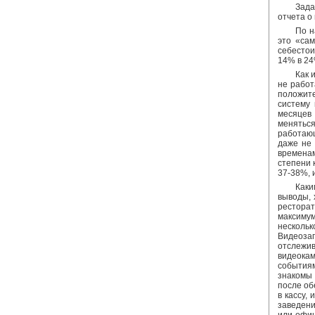
Зада
отчета о
По н
это «са
себестои
14% в 24
Как 
не работ
положите
систему 
месяцев
менятьс
работающ
даже не 
временам
степени 
37-38%, 
Каки
выводы, 
ресторат
максимум
несколь
Видеоза
отслежи
видеокам
событиям
знакомы 
после об
в кассу,
заведени