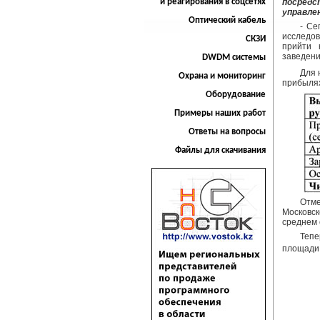
и реагирования в соцсетях
посред
управле
Оптический кабель
- Се
исследов
СКЗИ
прийти 
заведени
DWDM системы
Для 
Охрана и мониторинг
прибылях 
Оборудование
Примеры наших работ
Ответы на вопросы
Файлы для скачивания
Отме
Московск
среднем о
Тепе
площади 