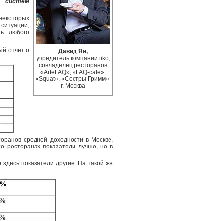
х систем
некоторых
 ситуации,
ть любого
ый отчет о
Давид Ян,
учредитель компании iiko,
совладелец ресторанов
«ArteFAQ», «FAQ-cafe»,
«Squat», «Сестры Гримм»,
г. Москва
торанов средней доходности в Москве,
-то ресторанах показатели лучше, но в
о здесь показатели другие. На такой же