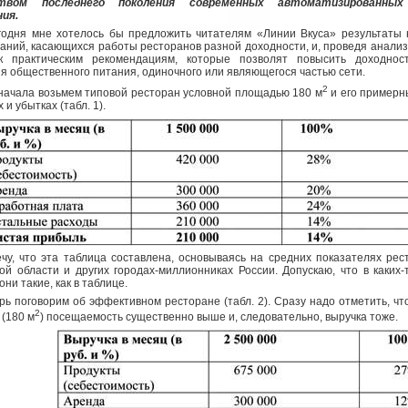
ством последнего поколения современных автоматизированны
ния.
годня мне хотелось бы предложить читателям «Линии Вкуса» результаты 
аний, касающихся работы ресторанов разной доходности, и, проведя анализ
к практическим рекомендациям, которые позволят повысить доходнос
я общественного питания, одиночного или являющегося частью сети.
2
начала возьмем типовой ресторан условной площадью 180 м
и его примерн
и убытках (табл. 1).
чу, что эта таблица составлена, основываясь на средних показателях рес
ой области и других городах-миллионниках России. Допускаю, что в каких
ни такие, как в таблице.
рь поговорим об эффективном ресторане (табл. 2). Сразу надо отметить, чт
2
(180 м
) посещаемость существенно выше и, следовательно, выручка тоже.