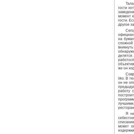
Тала
гости хо
заведени
момент к
гости. Е
другое за
Сего
официант
на бумаг
сложной 
вникнуть
обнаружи
делятся
работосп
объектив
же он хо
Совр
iiko. В 
он не оп
предыдущ
работу с
построи
программ
лучшими
ресторан
Я не
себестои
списание
может о
издержки