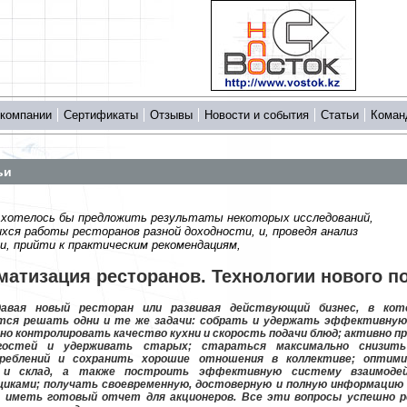
 компании
Сертификаты
Отзывы
Новости и события
Статьи
Коман
ьи
 хотелось бы предложить результаты некоторых исследований,
хся работы ресторанов разной доходности, и, проведя анализ
и, прийти к практическим рекомендациям,
матизация ресторанов. Технологии нового п
давая новый ресторан или развивая действующий бизнес, в кот
тся решать одни и те же задачи: собрать и удержать эффективную
но контролировать качество кухни и скорость подачи блюд; активно п
гостей и удерживать старых; стараться максимально снизить
реблений и сохранить хорошие отношения в коллективе; оптими
и и склад, а также построить эффективную систему взаимоде
иками; получать своевременную, достоверную и полную информацию 
а иметь готовый отчет для акционеров. Все эти вопросы успешно