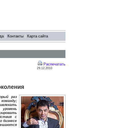
да
Контакты
Карта сайта
Распечатать
29.12.2010
околения
орый раз
 команду;
ривлекать
 уровень
зировать
йствия с
о бизнесе
 решаются