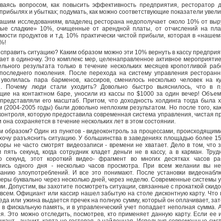
ваясь вопросом, как повысить эффективность предприятия, ресторатор 
 прибылях и убытках; подумать, как можно соответствующие показатели увел
ашим исследованиям, владелец ресторана недополучает около 10% от выру
мые сладкие» 10%, очищенные от арендной платы, от отчислений на плат
мости продуктов и т.д. 10% практически чистой прибыли, которая в «нашем»
%!
исправить ситуацию? Каким образом можно эти 10% вернуть в кассу предприя
ает в одиночку. Это комплекс мер, целенаправленное активное мероприяти
льного результата только в течение нескольких месяцев кропотливой ра
последнего поколения. После перехода на систему управления ресторанн
 уволилась пара барменов, кассиров, сменилось несколько человек на к
я. Почему люди стали уходить? Довольно быстро выяснилось, что в п
ие на контактном баре, уносили из кассы по $1000 за один вечер! Объе
представляли его масштаб. Притом, что доходность холдинга тогда была
 (2004-2005 годы) были довольно неплохим результатом. Но после того, ка
контроля, которую предоставила современная система управления, чистая п
и она сохраняется в течение нескольких лет в этом состоянии.
м образом? Один из пунктов - видеоконтроль за процессами, происходящим
хочу разъяснить ситуацию. У большинства в заведениях площадью более 15
оры не часто смотрят видеозаписи - времени не хватает. Дело в том, что
 пять секунд, когда сотрудник кладет деньги не в кассу, а в карман. Тру
ко секунд, этот короткий видео- фрагмент во многих десятках часов р
пись одного дня - несколько часов просмотра. При всем желании вы не
ванию злоупотреблений. И все это понимают. После установки видеонабл
еры буквально через несколько дней, через неделю. Современные системы 
и. Допустим, вы захотите посмотреть ситуации, связанные с прокаткой скид
всем. Официант или кассир нашел забытую на столе дисконтную карту. Что
еда или ужина выдается пречек на полную сумму, который он оплачивает, за
 и в фискальную память, и в управленческий учет попадает неполная сумма.
я. Это можно отследить, посмотрев, кто применяет данную карту. Если ее и