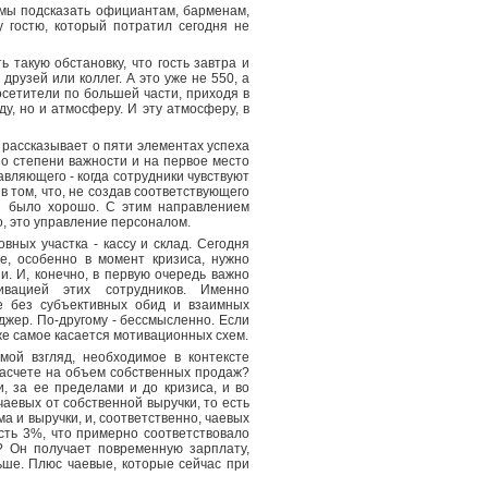
мы подсказать официантам, барменам,
 гостю, который потратил сегодня не
 такую обстановку, что гость завтра и
друзей или коллег. А это уже не 550, а
осетители по большей части, приходя в
у, но и атмосферу. И эту атмосферу, в
 рассказывает о пяти элементах успеха
по степени важности и на первое место
авляющего - когда сотрудники чувствуют
в том, что, не создав соответствующего
ии было хорошо. С этим направлением
, это управление персоналом.
вных участка - кассу и склад. Сегодня
е, особенно в момент кризиса, нужно
и. И, конечно, в первую очередь важно
ивацией этих сотрудников. Именно
е без субъективных обид и взаимных
джер. По-другому - бессмысленно. Если
же самое касается мотивационных схем.
мой взгляд, необходимое в контексте
 расчете на объем собственных продаж?
, за ее пределами и до кризиса, и во
чаевых от собственной выручки, то есть
ма и выручки, и, соответственно, чаевых
сть 3%, что примерно соответствовало
? Он получает повременную зарплату,
ольше. Плюс чаевые, которые сейчас при