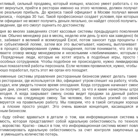
нтливый, сильный продавец, который изящно, классно умеет работать с го
тят вернуться, прийти в ресторан именно на этого человека, должен получа
ю реальную прибыль. До кризиса такой официант в Москве получал миниму
ризиса, - порядка 30 тыс. Такой профессионал создает условия, при которых н
сли официант не может получить деньги легально, он найдет способ получить
ведение, где его смогут оценить по достоинству.
дня во многих заведениях стоят кассовые системы предыдущего поколения
ам. Обычно менеджер раз в месяц, неделю или день (у кого как заведено) 
е, забивает в великий и всемогущий Excel, потом заносит туда проценты 
и субъективной логике, затем все это высчитывает, наконец, выплачивае
 в процесс формирования суммы поощрения, потом понимаете, что это пр
ваете сговор между менеджером и несколькими «любимчиками», которым о
. Порядочные люди, которые не хотят играть в подобные игры, просто 
особных сотрудников. Чтобы подобное не происходило, нужно ликвидироват
ных показателей работы персонала. Если человек провинился, нужно, чтобы 
рошо поработал, пусть этот же орган его поощрит.
еменные системы управления ресторанным бизнесом умеют делать такие в
тех ресторанах, где используется iiko, официант утром спешит на работу, чтоб
оздал, или увидеть точное время опоздания. Когда сотрудник начинает смен
ие дни, узнает, какие проценты он получит, за что и какие начислены шт
егодня. А когда закрывает смену, снова видит продажи за данный рабоч
ть планы на следующую смену. Так человек, без особых усилий со свое
ируется на правильную работу. Мы говорим, что в такой ситуации хорош
, а плохие просто уходят. Это очень важная концепция, касающаяся и
ным бизнесом.
 буду сейчас вдаваться в детали о том, как информационная система 
мость, которая представляет собой идеальную себестоимость по техноло
, воровство. Кратко - смысл в том, что информационная система может повл
птимизировать идеальную себестоимость за счет контроля закупочных ц
 и уменьшить количество потерь.