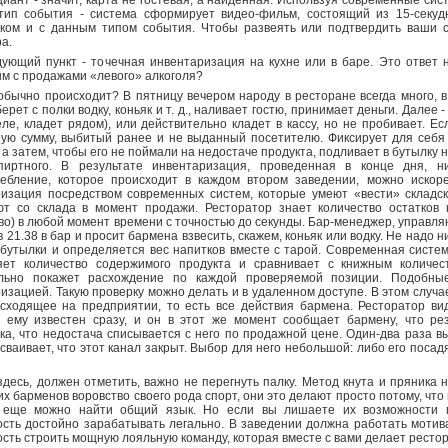
иант - значит, карта не гостевая, а найденная. Используя современные сис
тип события - система сформирует видео-фильм, состоящий из 15-секуд
иком и с данным типом события. Чтобы развеять или подтвердить ваши с
а.
ующий пункт - точечная инвентаризация на кухне или в баре. Это ответ н
м с продажами «левого» алкоголя?
обычно происходит? В пятницу вечером народу в ресторане всегда много, в
рет с полки водку, коньяк и т. д., наливает гостю, принимает деньги. Далее -
ле, кладет рядом), или действительно кладет в кассу, но не пробивает. Ес
ую сумму, выбитый ранее и не выданный посетителю. Фиксирует для себя 
 а затем, чтобы его не поймали на недостаче продукта, подливает в бутылку
пиртного. В результате инвентаризация, проведенная в конце дня, н
ребление, которое происходит в каждом втором заведении, можно искор
изация посредством современных систем, которые умеют «вести» складск
ют со склада в момент продажи. Ресторатор знает количество остатков 
во) в любой момент времени с точностью до секунды. Бар-менеджер, управля
в 21.38 в бар и просит бармена взвесить, скажем, коньяк или водку. Не надо 
бутылки и определяется вес напитков вместе с тарой. Современная систе
яет количество содержимого продукта и сравнивает с книжным количест
льно покажет расхождение по каждой проверяемой позиции. Подобны
изацией. Такую проверку можно делать и в удаленном доступе. В этом случ
сходящее на предприятии, то есть все действия бармена. Ресторатор види
и ему известен сразу, и он в этот же момент сообщает бармену, что ре
ка, что недостача списывается с него по продажной цене. Один-два раза 
сваивает, что этот канал закрыт. Выбор для него небольшой: либо его посадя
здесь, должен отметить, важно не перегнуть палку. Метод кнута и пряника 
их барменов воровство своего рода спорт, они это делают просто потому, что 
 еще можно найти общий язык. Но если вы лишаете их возможности пр
сть достойно зарабатывать легально. В заведении должна работать мотива
сть строить мощную лояльную команду, которая вместе с вами делает ресто