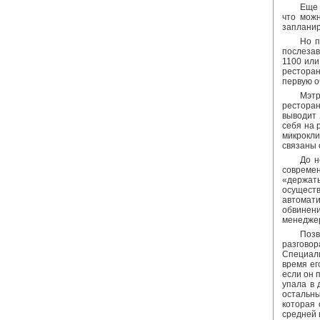
Еще 
что можн
запланир
Но п
послезав
1100 или
ресторан
первую о
Мэтр
ресторан
выводит 
себя на 
микрокли
связаны 
До н
современ
«держать
осущест
автомат
обвинени
менеджер
Позв
разговор
Специали
время ег
если он 
упала в 
остальн
которая 
средней в