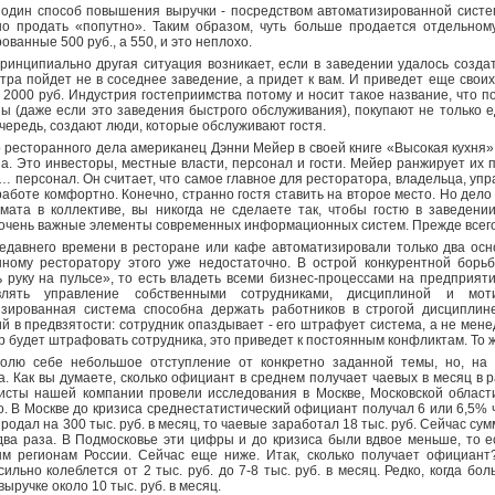
один способ повышения выручки - посредством автоматизированной систе
о продать «попутно». Таким образом, чуть больше продается отдельному
ованные 500 руб., а 550, и это неплохо.
ринципиально другая ситуация возникает, если в заведении удалось создать
тра пойдет не в соседнее заведение, а придет к вам. И приведет еще своих 
 2000 руб. Индустрия гостеприимства потому и носит такое название, что п
ы (даже если это заведения быстрого обслуживания), покупают не только ед
чередь, создают люди, которые обслуживают гостя.
 ресторанного дела американец Дэнни Мейер в своей книге «Высокая кухня»
а. Это инвесторы, местные власти, персонал и гости. Мейер ранжирует их 
… персонал. Он считает, что самое главное для ресторатора, владельца, упр
работе комфортно. Конечно, странно гостя ставить на второе место. Но дело 
мата в коллективе, вы никогда не сделаете так, чтобы гостю в заведен
очень важные элементы современных информационных систем. Прежде всего
едавнего времени в ресторане или кафе автоматизировали только два осно
ному ресторатору этого уже недостаточно. В острой конкурентной борьб
 руку на пульсе», то есть владеть всеми бизнес-процессами на предприяти
влять управление собственными сотрудниками, дисциплиной и мот
изированная система способна держать работников в строгой дисциплин
й в предвзятости: сотрудник опаздывает - его штрафует система, а не мене
 будет штрафовать сотрудника, это приведет к постоянным конфликтам. То 
олю себе небольшое отступление от конкретно заданной темы, но, на 
а. Как вы думаете, сколько официант в среднем получает чаевых в месяц в
сты нашей компании провели исследования в Москве, Московской области
о. В Москве до кризиса среднестатистический официант получал 6 или 6,5% 
продал на 300 тыс. руб. в месяц, то чаевые заработал 18 тыс. руб. Сейчас сум
два раза. В Подмосковье эти цифры и до кризиса были вдвое меньше, то е
ым регионам России. Сейчас еще ниже. Итак, сколько получает официант
сильно колеблется от 2 тыс. руб. до 7-8 тыс. руб. в месяц. Редко, когда б
ыручке около 10 тыс. руб. в месяц.