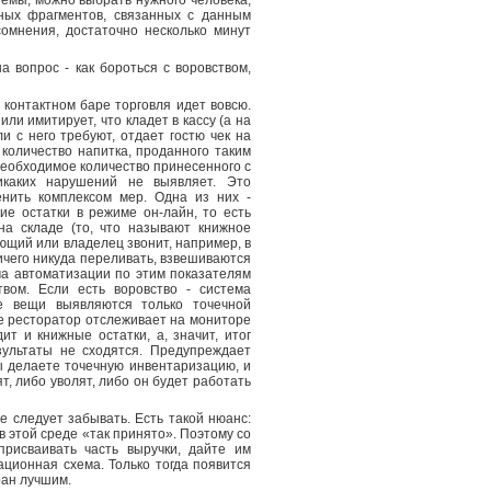
темы, можно выбрать нужного человека,
ных фрагментов, связанных с данным
омнения, достаточно несколько минут
а вопрос - как бороться с воровством,
 контактном баре торговля идет вовсю.
 или имитирует, что кладет в кассу (а на
ли с него требуют, отдает гостю чек на
количество напитка, проданного таким
 необходимое количество принесенного с
икаких нарушений не выявляет. Это
енить комплексом мер. Одна из них -
ие остатки в режиме он-лайн, то есть
на складе (то, что называют книжное
ющий или владелец звонит, например, в
ничего никуда переливать, взвешиваются
ма автоматизации по этим показателям
вом. Если есть воровство - система
е вещи выявляются только точечной
ае ресторатор отслеживает на мониторе
т и книжные остатки, а, значит, итог
зультаты не сходятся. Предупреждает
вы делаете точечную инвентаризацию, и
т, либо уволят, либо он будет работать
не следует забывать. Есть такой нюанс:
в этой среде «так принято». Поэтому со
исваивать часть выручки, дайте им
ционная схема. Только тогда появится
ран лучшим.