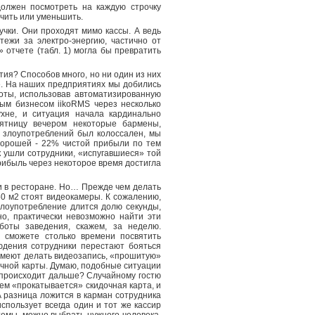
должен посмотреть на каждую строчку
ичить или уменьшить.
чки. Они проходят мимо кассы. А ведь
ежи за электро-энергию, частично от
 отчете (табл. 1) могла бы превратить
тия? Способов много, но ни один из них
е. На наших предприятиях мы добились
боты, использовав автоматизированную
ым бизнесом iikoRMS через несколько
ухне, и ситуация начала кардинально
ятницу вечером некоторые бармены,
м злоупотреблений был колоссален, мы
 хорошей - 22% чистой прибыли по тем
к ушли сотрудники, «испугавшиеся» той
рибыль через некоторое время достигла
и в ресторане. Но… Прежде чем делать
0 м2 стоят видеокамеры. К сожалению,
 злоупотребление длится долю секунды,
дно, практически невозможно найти эти
аботы заведения, скажем, за неделю.
 сможете столько времени посвятить
юдения сотрудники перестают бояться
умеют делать видеозапись, «прошитую»
очной карты. Думаю, подобные ситуации
 происходит дальше? Случайному гостю
тем «прокатывается» скидочная карта, и
 А разница ложится в карман сотрудника
спользует всегда один и тот же кассир