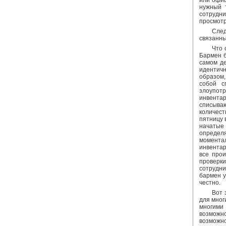
или офиц
нужный 
сотрудн
просмотр
След
связанны
Что 
Бармен бе
самом де
идентичн
образом,
собой с
злоупот
инвентар
списыва
количест
пятницу 
начатые 
определ
момента
инвентар
все прои
проверк
сотрудни
бармен у
честно.
Вот 
для мног
многими
возможно
возможно