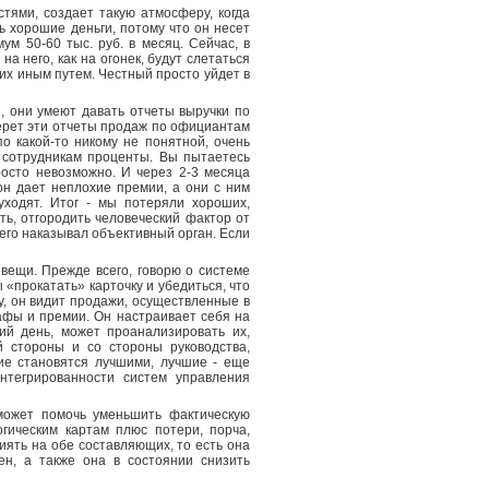
стями, создает такую атмосферу, когда
ть хорошие деньги, потому что он несет
м 50-60 тыс. руб. в месяц. Сейчас, в
а него, как на огонек, будут слетаться
 их иным путем. Честный просто уйдет в
, они умеют давать отчеты выручки по
берет эти отчеты продаж по официантам
по какой-то никому не понятной, очень
т сотрудникам проценты. Вы пытаетесь
осто невозможно. И через 2-3 месяца
н дает неплохие премии, а они с ним
уходят. Итог - мы потеряли хороших,
ь, отгородить человеческий фактор от
его наказывал объективный орган. Если
ещи. Прежде всего, говорю о системе
ы «прокатать» карточку и убедиться, что
у, он видит продажи, осуществленные в
рафы и премии. Он настраивает себя на
ий день, может проанализировать их,
й стороны и со стороны руководства,
ие становятся лучшими, лучшие - еще
нтегрированности систем управления
может помочь уменьшить фактическую
гическим картам плюс потери, порча,
иять на обе составляющих, то есть она
ен, а также она в состоянии снизить