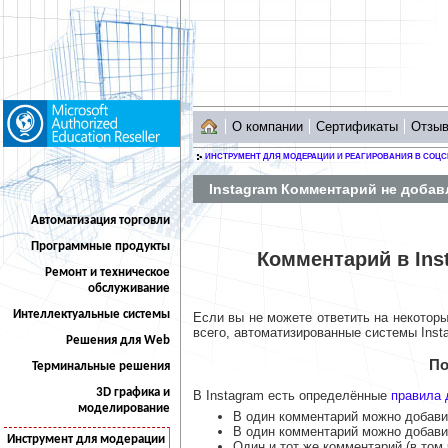
О компании
Сертификаты
Отзы
ИНСТРУМЕНТ ДЛЯ МОДЕРАЦИИ И РЕАГИРОВАНИЯ В СОЦС
Instagram Комментарий не добав
Автоматизация торговли
Программные продукты
Комментарий в Ins
Ремонт и техническое
обслуживание
Интеллектуальные системы
Если вы не можете ответить на некоторы
всего, автоматизированные системы Ins
Решения для Web
По
Терминальные решения
3D графика и
В Instagram есть определённые
правила 
моделирование
В один комментарий можно добави
В один комментарий можно добавит
Инструмент для модерации
Один и тот же комментарий (в том 