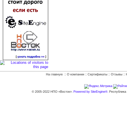
На главную
::
О компании
::
Сертификаты
::
Отзывы
::
© 2005-2022 НПО «Восток».
Powered by SiteEngine®.
Республика К