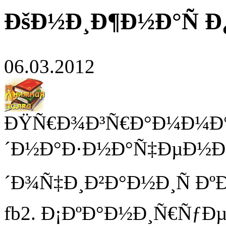
ÐšÐ½Ð¸Ð¶Ð½Ð°Ñ Ð¿
06.03.2012
ÐŸÑ€Ð¾Ð³Ñ€Ð°Ð¼Ð¼Ð°
´Ð½Ð°Ð·Ð½Ð°Ñ‡ÐµÐ½Ð°
´Ð¾Ñ‡Ð¸Ð²Ð°Ð½Ð¸Ñ Ðº
fb2. Ð¡ÐºÐ°Ð½Ð¸Ñ€ÑƒÐ