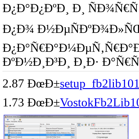
Ð¿Ð°Ð¿ÐºÐ¸ Ð¸ ÑÐ¾Ñ€
Ð¿Ð¾ Ð½ÐµÑÐºÐ¾Ð»Ñ
Ð¿Ð°Ñ€Ð°Ð¼ÐµÑ‚Ñ€Ð°Ð
ÐºÐ½Ð¸Ð³Ð¸ Ð¸Ð· Ð°Ñ€Ñ
2.87 ÐœÐ±
setup_fb2lib101
1.73 ÐœÐ±
VostokFb2Lib1